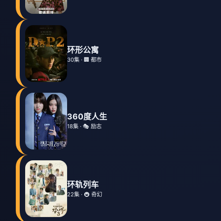
环形公寓
30集 · 🏢 都市
360度人生
18集 · 🎭 励志
环轨列车
22集 · 🚇 奇幻