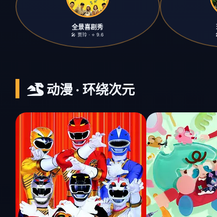
全景喜剧秀
🎤 贾玲 · ⭐ 9.6
动漫 · 环绕次元