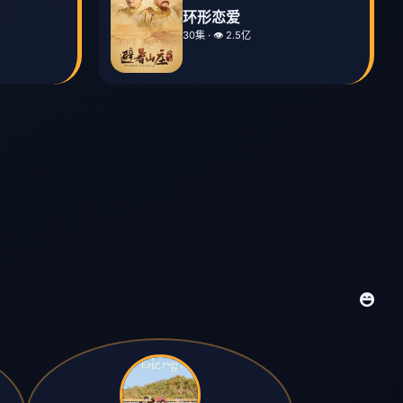
环形恋爱
30集 · 👁️ 2.5亿