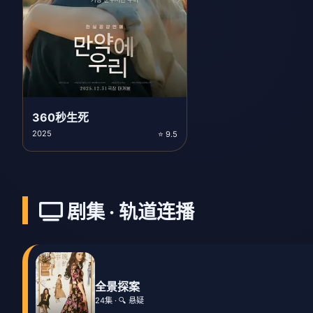
360秒生死
2025
⭐ 9.5
剧集 · 轨道连播
全景探案
24集 · 🔍 悬疑