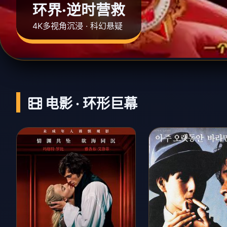
环界·逆时营救
4K多视角沉浸 · 科幻悬疑
电影 · 环形巨幕