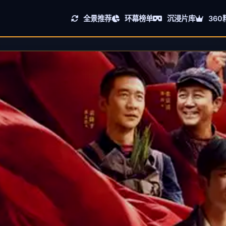
全景推荐
环幕榜单
沉浸片库
360