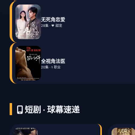
无死角恋爱
28集 · 💗 甜宠
全视角法医
20集 · ⚕️ 职业
短剧 · 球幕速递