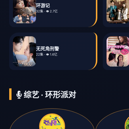
环游记
32集 · 👁️ 2.7亿
无死角刑警
22集 · 👁️ 1.6亿
综艺 · 环形派对